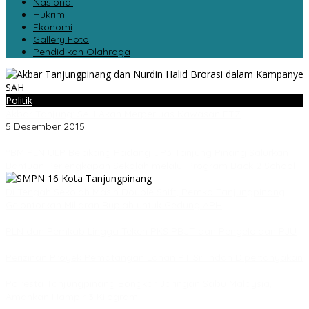
Nasional
Hukrim
Ekonomi
Gallery Foto
Pendidikan Olahraga
Politik
Akbar Tanjung: SAH Akan Merperluas Kawasan FTZ
5 Desember 2015
YBM PLN ULP Belakang Padang UP3 Tanjung Pinang Salurkan
Bantuan Perlengkapan Sekolah melalui Program Back 2 School
Di Tengah Sekolah Masih Double Shift, Pemko Tanjungpinang
Gelontorkan Miliaran Rupiah untuk Gedung APH
PLN dan Pemkab Lingga Teken PKS PBJT dan Pengelolaan PJU
Perizinan Proyek Pematangan Lahan PT Sri Indah Dipertanyakan
Polresta Tanjungpinang Bongkar Jaringan Sabu Malaysia,
Amankan Hampir 3 Kilogram