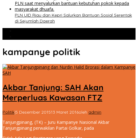
PLN UID Riau dan Kepri Salurkan Bantuan Sosial Serentak
di Sejumlah Daerah
Populer
Komentar
kampanye politik
Akbar Tanjung: SAH Akan
Merperluas Kawasan FTZ
Politik
|
5 Desember 2015
13 Maret 2016
oleh
admin
Tanjungpinang, (TK) – Juru Kampanye Nasional Akbar
Tanjungpinang perwakilan Partai Golkar, pada