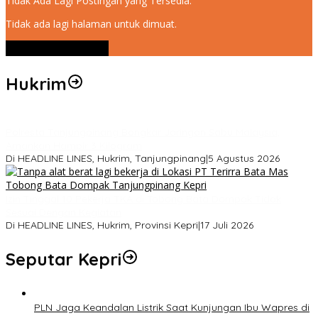
Tidak Ada Lagi Postingan yang Tersedia.
Tidak ada lagi halaman untuk dimuat.
Lihat Selengkapnya
Hukrim
Polresta Tanjungpinang Bongkar Jaringan Sabu Malaysia,
Amankan Hampir 3 Kilogram
Di HEADLINE LINES, Hukrim, Tanjungpinang
|
5 Agustus 2026
Izin Tinggal 10 Pekerja TKA di Tobong Bata Dompak Tidak
Sesuai Dengan Kegiatan
Di HEADLINE LINES, Hukrim, Provinsi Kepri
|
17 Juli 2026
Seputar Kepri
PLN Jaga Keandalan Listrik Saat Kunjungan Ibu Wapres di