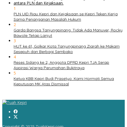
1
PLN UID Riau Kepri dan Kejaksaan se-Kepri Teken Kerja
Sama Penanganan Masalah Hukum
2
Garda Bangsa Tanjungpinang: Tidak Ada Manuver, Rocky
Bawole Tetap Lanjut
3
HUT ke 61, Golkar Kota Tanjungpinang Ziarah ke Makam
Sesepuh dan Berbagi Sembako
4
Reses Sidang ke 2, Anggota DPRD Kepri TJA Serap
Aspirasi Warga Perumahan Bukitraya
5
Ketua KBB Kepri Budi Prasetyo: Kami Hormati Semua
Keputusan MK Atas Dismissal
Copyright © 2025 TuahKepri.com