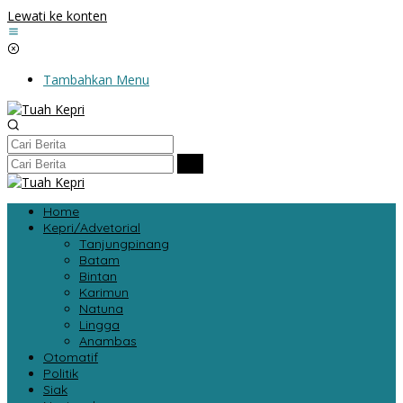
Lewati ke konten
Tambahkan Menu
Home
Kepri/Advetorial
Tanjungpinang
Batam
Bintan
Karimun
Natuna
Lingga
Anambas
Otomatif
Politik
Siak