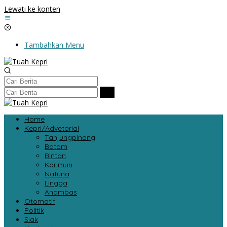
Lewati ke konten
Tambahkan Menu
Home
Kepri/Advetorial
Tanjungpinang
Batam
Bintan
Karimun
Natuna
Lingga
Anambas
Otomatif
Politik
Siak