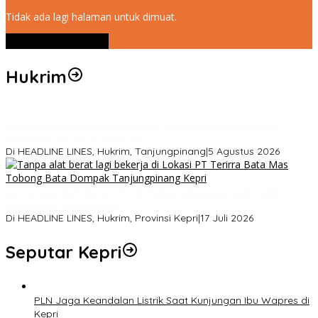
Tidak ada lagi halaman untuk dimuat.
Lihat Selengkapnya
Hukrim
Polresta Tanjungpinang Bongkar Jaringan Sabu Malaysia,
Amankan Hampir 3 Kilogram
Di HEADLINE LINES, Hukrim, Tanjungpinang
|
5 Agustus 2026
Izin Tinggal 10 Pekerja TKA di Tobong Bata Dompak Tidak
Sesuai Dengan Kegiatan
Di HEADLINE LINES, Hukrim, Provinsi Kepri
|
17 Juli 2026
Seputar Kepri
PLN Jaga Keandalan Listrik Saat Kunjungan Ibu Wapres di
Kepri