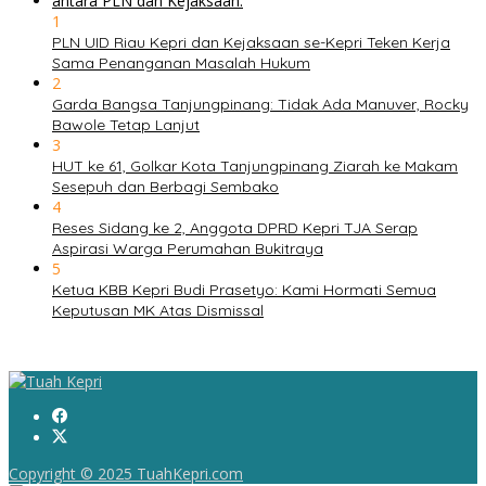
1
PLN UID Riau Kepri dan Kejaksaan se-Kepri Teken Kerja
Sama Penanganan Masalah Hukum
2
Garda Bangsa Tanjungpinang: Tidak Ada Manuver, Rocky
Bawole Tetap Lanjut
3
HUT ke 61, Golkar Kota Tanjungpinang Ziarah ke Makam
Sesepuh dan Berbagi Sembako
4
Reses Sidang ke 2, Anggota DPRD Kepri TJA Serap
Aspirasi Warga Perumahan Bukitraya
5
Ketua KBB Kepri Budi Prasetyo: Kami Hormati Semua
Keputusan MK Atas Dismissal
Copyright © 2025 TuahKepri.com