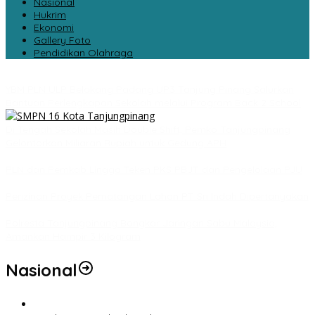
Nasional
Hukrim
Ekonomi
Gallery Foto
Pendidikan Olahraga
YBM PLN ULP Belakang Padang UP3 Tanjung Pinang Salurkan
Bantuan Perlengkapan Sekolah melalui Program Back 2 School
Di Tengah Sekolah Masih Double Shift, Pemko Tanjungpinang
Gelontorkan Miliaran Rupiah untuk Gedung APH
PLN dan Pemkab Lingga Teken PKS PBJT dan Pengelolaan PJU
Perizinan Proyek Pematangan Lahan PT Sri Indah Dipertanyakan
Polresta Tanjungpinang Bongkar Jaringan Sabu Malaysia,
Amankan Hampir 3 Kilogram
Nasional