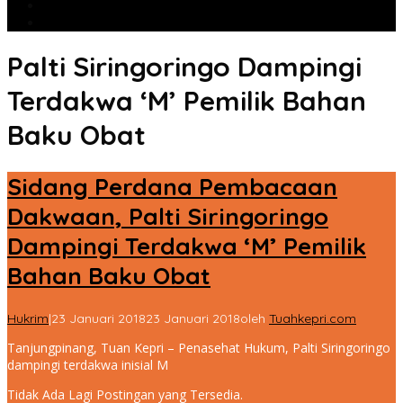
Populer
Komentar
Palti Siringoringo Dampingi
Terdakwa ‘M’ Pemilik Bahan
Baku Obat
Sidang Perdana Pembacaan
Dakwaan, Palti Siringoringo
Dampingi Terdakwa ‘M’ Pemilik
Bahan Baku Obat
Hukrim
|
23 Januari 2018
23 Januari 2018
oleh
Tuahkepri.com
Tanjungpinang, Tuan Kepri – Penasehat Hukum, Palti Siringoringo
dampingi terdakwa inisial M
Tidak Ada Lagi Postingan yang Tersedia.