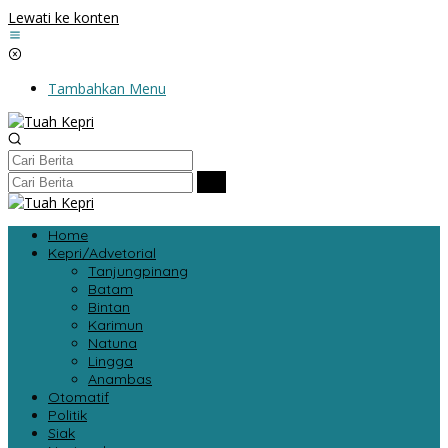
Lewati ke konten
Tambahkan Menu
Home
Kepri/Advetorial
Tanjungpinang
Batam
Bintan
Karimun
Natuna
Lingga
Anambas
Otomatif
Politik
Siak