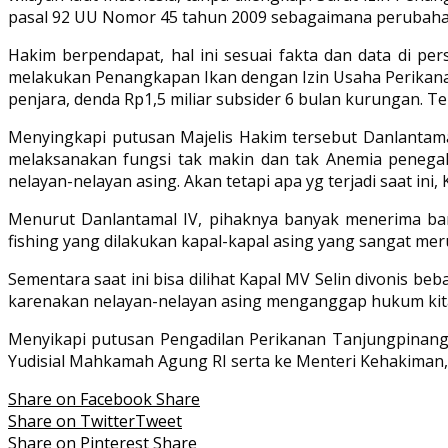
pasal 92 UU Nomor 45 tahun 2009 sebagaimana perubahan
Hakim berpendapat, hal ini sesuai fakta dan data di pe
melakukan Penangkapan Ikan dengan Izin Usaha Perikana
penjara, denda Rp1,5 miliar subsider 6 bulan kurungan. 
Menyingkapi putusan Majelis Hakim tersebut Danlantama
melaksanakan fungsi tak makin dan tak Anemia penega
nelayan-nelayan asing. Akan tetapi apa yg terjadi saat ini, 
Menurut Danlantamal IV, pihaknya banyak menerima ban
fishing yang dilakukan kapal-kapal asing yang sangat m
Sementara saat ini bisa dilihat Kapal MV Selin divonis b
karenakan nelayan-nelayan asing menganggap hukum kita 
Menyikapi putusan Pengadilan Perikanan Tanjungpinan
Yudisial Mahkamah Agung RI serta ke Menteri Kehakiman,
Share on Facebook
Share
Share on Twitter
Tweet
Share on Pinterest
Share