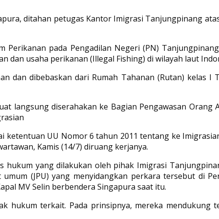
apura, ditahan petugas Kantor Imigrasi Tanjungpinang a
im Perikanan pada Pengadilan Negeri (PN) Tanjungpinan
an usaha perikanan (Illegal Fishing) di wilayah laut Indon
an dan dibebaskan dari Rumah Tahanan (Rutan) kelas I T
at langsung diserahakan ke Bagian Pengawasan Orang As
grasian
uai ketentuan UU Nomor 6 tahun 2011 tentang ke Imigrasian,”
artawan, Kamis (14/7) diruang kerjanya.
es hukum yang dilakukan oleh pihak Imigrasi Tanjungpina
ut umum (JPU) yang menyidangkan perkara tersebut di Pe
al MV Selin berbendera Singapura saat itu.
ak hukum terkait. Pada prinsipnya, mereka mendukung t