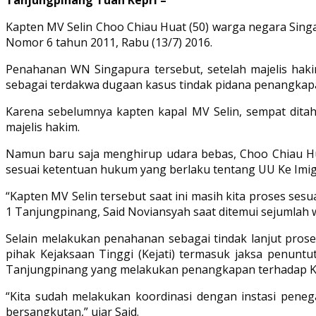
Tanjungpinang Tuah Kepri –
Kapten MV Selin Choo Chiau Huat (50) warga negara Sing
Nomor 6 tahun 2011, Rabu (13/7) 2016.
Penahanan WN Singapura tersebut, setelah majelis hak
sebagai terdakwa dugaan kasus tindak pidana penangkapan d
Karena sebelumnya kapten kapal MV Selin, sempat ditah
majelis hakim.
Namun baru saja menghirup udara bebas, Choo Chiau Hu
sesuai ketentuan hukum yang berlaku tentang UU Ke Imi
“Kapten MV Selin tersebut saat ini masih kita proses ses
1 Tanjungpinang, Said Noviansyah saat ditemui sejumlah w
Selain melakukan penahanan sebagai tindak lanjut pros
pihak Kejaksaan Tinggi (Kejati) termasuk jaksa penunt
Tanjungpinang yang melakukan penangkapan terhadap Kap
“Kita sudah melakukan koordinasi dengan instasi peneg
bersangkutan,” ujar Said.