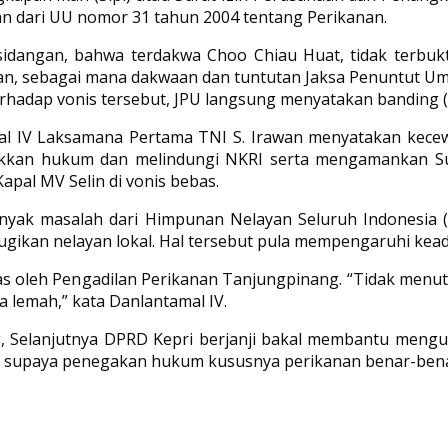
 dari UU nomor 31 tahun 2004 tentang Perikanan.
rsidangan, bahwa terdakwa Choo Chiau Huat, tidak terbu
n, sebagai mana dakwaan dan tuntutan Jaksa Penuntut Um
Terhadap vonis tersebut, JPU langsung menyatakan banding
l IV Laksamana Pertama TNI S. Irawan menyatakan kecew
kkan hukum dan melindungi NKRI serta mengamankan Su
Kapal MV Selin di vonis bebas.
yak masalah dari Himpunan Nelayan Seluruh Indonesia (H
erugikan nelayan lokal. Hal tersebut pula mempengaruhi k
ebas oleh Pengadilan Perikanan Tanjungpinang. “Tidak menu
lemah,” kata Danlantamal IV.
g, Selanjutnya DPRD Kepri berjanji bakal membantu men
 supaya penegakan hukum kususnya perikanan benar-benar ad