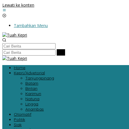
Lewati ke konten
Tambahkan Menu
Home
Kepri/Advetorial
Tanjungpinang
Batam
Bintan
Karimun
Natuna
Lingga
Anambas
Otomatif
Politik
Siak