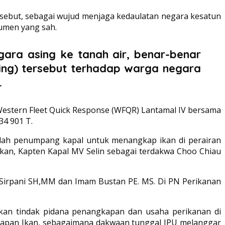
rsebut, sebagai wujud menjaga kedaulatan negara kesatun
kumen yang sah.
ra asing ke tanah air, benar-benar
sing) tersebut terhadap warga negara
.
Western Fleet Quick Response (WFQR) Lantamal IV bersama
34 901 T.
lah penumpang kapal untuk menangkap ikan di perairan
kan, Kapten Kapal MV Selin sebagai terdakwa Choo Chiau
t Sirpani SH,MM dan Imam Bustan PE. MS. Di PN Perikanan
ukan tindak pidana penangkapan dan usaha perikanan di
ngkapan Ikan, sebagaimana dakwaan tunggal JPU melanggar