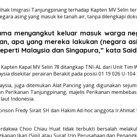
hak Imigrasi Tanjungpinang terhadap Kapten MV Selin te
negara asing yang masuk ke tanah air, tanpa dilengkapi do
tama menyangkut keluar masuk warga nega
akan, apa yang mereka lakukan (negara a
perti Malaysia dan Singapura,” kata Said
pten Kapal MV Selin 78 ditangkap TNI-AL dari Unit Tim 
a disekitar perairan Berakit pada posisi 01 19 026 U-104 
sia, juga ditemukan Alat Pancing yang digunakan sejum
an Perikanan Tanjungpinang, majelis Perikanan membebas
laut Indonesia.
Jhonson Fredy Sirait SH dan Hakim Ad-hoc anggota Ir.Ahma
rdakwa Choo Chiau Huat tidak terbukti bersalah melak
angkapan Ikan (Sipi) atau Surat Izin Perusahaan dan Pena