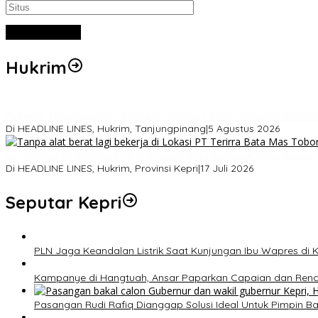
Hukrim
Polresta Tanjungpinang Bongkar Jaringan Sabu Malaysia, Amank
Di HEADLINE LINES, Hukrim, Tanjungpinang
|
5 Agustus 2026
Izin Tinggal 10 Pekerja TKA di Tobong Bata Dompak Tidak Sesua
Di HEADLINE LINES, Hukrim, Provinsi Kepri
|
17 Juli 2026
Seputar Kepri
PLN Jaga Keandalan Listrik Saat Kunjungan Ibu Wapres di K
Kampanye di Hangtuah, Ansar Paparkan Capaian dan Renc
Pasangan Rudi Rafiq Dianggap Solusi Ideal Untuk Pimpin Bar