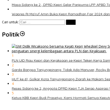
Masa Sidang ke 2 , DPRD Kepri Gelar Paripurna LPP APBD T
Wapres RI Ma’ruf Amin Buka Kepri Ramadhan Fair 2024 dan
Cari untuk:
Politik
1
PLN UID Riau Kepri dan Kejaksaan se-Kepri Teken Kerja 
2
Garda Bangsa Tanjungpinang: Tidak Ada Manuver, Rocky B
3
HUT ke 61, Golkar Kota Tanjungpinang Ziarah ke Makam S
4
Reses Sidang ke 2, Anggota DPRD Kepri TJA Serap Aspiras
5
Ketua KBB Kepri Budi Prasetyo: Kami Hormati Semua Keput