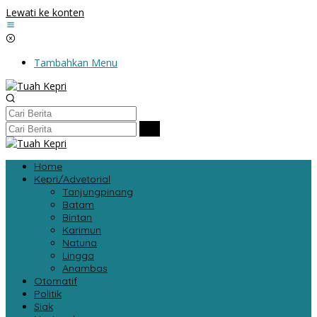
Lewati ke konten
Tambahkan Menu
Home
Kepri/Advetorial
Tanjungpinang
Batam
Bintan
Karimun
Natuna
Lingga
Anambas
Otomatif
Politik
Siak