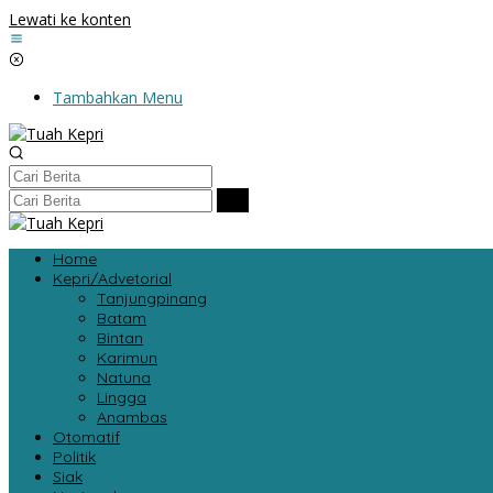
Lewati ke konten
Tambahkan Menu
Home
Kepri/Advetorial
Tanjungpinang
Batam
Bintan
Karimun
Natuna
Lingga
Anambas
Otomatif
Politik
Siak