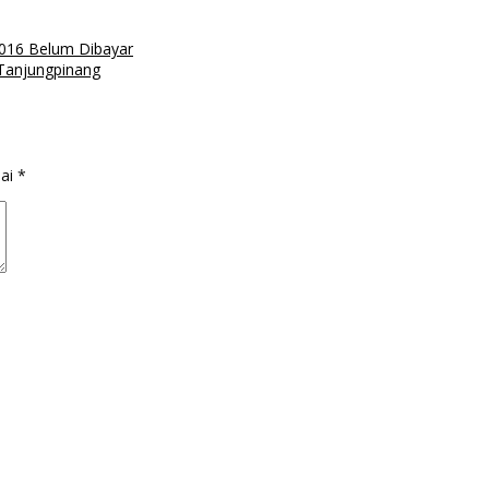
2016 Belum Dibayar
 Tanjungpinang
dai
*