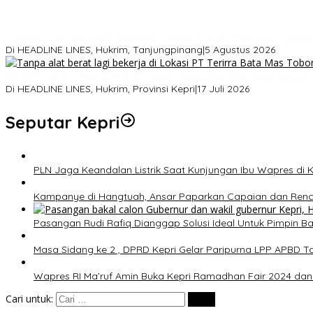
Polresta Tanjungpinang Bongkar Jaringan Sabu Malaysia, Amank
Di HEADLINE LINES, Hukrim, Tanjungpinang
|
5 Agustus 2026
Izin Tinggal 10 Pekerja TKA di Tobong Bata Dompak Tidak Sesua
Di HEADLINE LINES, Hukrim, Provinsi Kepri
|
17 Juli 2026
Seputar Kepri
PLN Jaga Keandalan Listrik Saat Kunjungan Ibu Wapres di K
Kampanye di Hangtuah, Ansar Paparkan Capaian dan Renc
Pasangan Rudi Rafiq Dianggap Solusi Ideal Untuk Pimpin Bar
Masa Sidang ke 2 , DPRD Kepri Gelar Paripurna LPP APBD T
Wapres RI Ma’ruf Amin Buka Kepri Ramadhan Fair 2024 dan
Cari untuk: