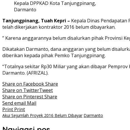
Kepala DPPKAD Kota Tanjungpinang,
Darmanto
Tanjungpinang, Tuah Kepri –
Kepala Dinas Pendapatan 
telah dikerjakan kontraktor 2016 belum dibayarkan.
” Karena anggarannya belum disalurkan pihak Provinsi Kep
Dikatakan Darmanto, dana anggaran yang belum disalurkan
diberikan kepada pihak Pemko Tanjungpinang.
“Totalnya sekitar Rp30 Miliar yang akan dibayar Pemprov
Darmanto. (AFRIZAL).
Share on Facebook
Share
Share on Twitter
Tweet
Share on Pinterest
Share
Send email
Mail
Print
Print
Akui Sejumlah Proyek 2016 Belum Dibayar
Darmanto
Navigasi pos