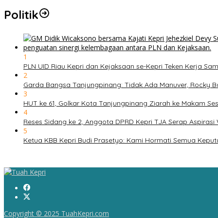
Politik
1
PLN UID Riau Kepri dan Kejaksaan se-Kepri Teken Kerja 
2
Garda Bangsa Tanjungpinang: Tidak Ada Manuver, Rocky B
3
HUT ke 61, Golkar Kota Tanjungpinang Ziarah ke Makam S
4
Reses Sidang ke 2, Anggota DPRD Kepri TJA Serap Aspiras
5
Ketua KBB Kepri Budi Prasetyo: Kami Hormati Semua Keput
Copyright © 2025 TuahKepri.com