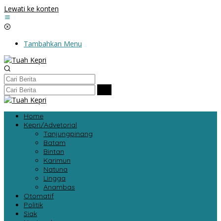
Lewati ke konten
Tambahkan Menu
Home
Kepri/Advetorial
Tanjungpinang
Batam
Bintan
Karimun
Natuna
Lingga
Anambas
Otomatif
Politik
Siak