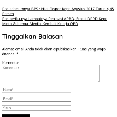
Pos sebelumnya
BPS : Nilai Ekspor Kepri Agustus 2017 Turun 4,45
Persen
Pos berikutnya
Lambatnya Realisasi APBD, Fraksi DPRD Kepri
Minta Gubernur Menilai Kembali Kinerja OPD
Tinggalkan Balasan
Alamat email Anda tidak akan dipublikasikan.
Ruas yang wajib
ditandai
*
Komentar