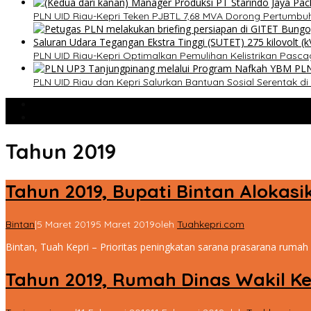
PLN UID Riau-Kepri Teken PJBTL 7,68 MVA Dorong Pertumbuh
PLN UID Riau-Kepri Optimalkan Pemulihan Kelistrikan Pasc
PLN UID Riau dan Kepri Salurkan Bantuan Sosial Serentak d
Populer
Komentar
Tahun 2019
Tahun 2019, Bupati Bintan Alokas
Bintan
|
5 Maret 2019
5 Maret 2019
oleh
Tuahkepri.com
Bintan, Tuah Kepri – Prioritas peningkatan sarana prasarana ruma
Tahun 2019, Rumah Dinas Wakil K