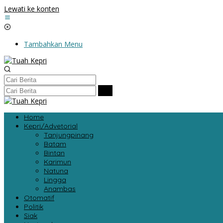
Lewati ke konten
Tambahkan Menu
Home
Kepri/Advetorial
Tanjungpinang
Batam
Bintan
Karimun
Natuna
Lingga
Anambas
Otomatif
Politik
Siak