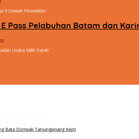
m
a II Dewan Perwakilan
a E Pass Pelabuhan Batam dan Kar
om
adan Usaha Milik Darah
an Hampir 3 Kilogram
i Dengan Kegiatan