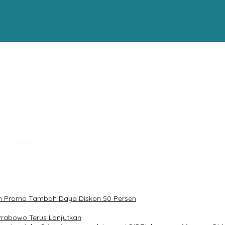
uan Perlengkapan Sekolah melalui Program Back 2 School
ntorkan Miliaran Rupiah untuk Gedung APH
an Hampir 3 Kilogram
an Promo Tambah Daya Diskon 50 Persen
rabowo Terus Lanjutkan