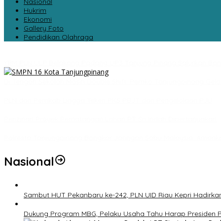
Nasional
Hukrim
Ekonomi
Gallery Foto
Pendidikan Olahraga
YBM PLN ULP Belakang Padang UP3 Tanjung Pinang Salurkan Bant
Di Tengah Sekolah Masih Double Shift, Pemko Tanjungpinang Gelo
PLN dan Pemkab Lingga Teken PKS PBJT dan Pengelolaan PJU
Perizinan Proyek Pematangan Lahan PT Sri Indah Dipertanyakan
Polresta Tanjungpinang Bongkar Jaringan Sabu Malaysia, Amank
Nasional
Sambut HUT Pekanbaru ke-242, PLN UID Riau Kepri Hadirk
Dukung Program MBG, Pelaku Usaha Tahu Harap Presiden P