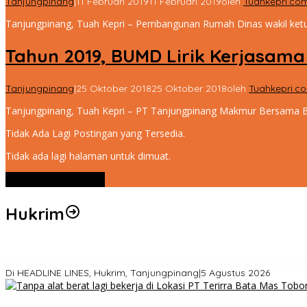
Tanjungpinang
|
11 Februari 2019
11 Februari 2019
oleh
Tuahkepri.co
Tanjungpinang, Tuah Kepri – Pembangunan Rumah Dinas wakil ketu
Tahun 2019, BUMD Lirik Kerjasam
Tanjungpinang
|
25 Oktober 2018
25 Oktober 2018
oleh
Tuahkepri.c
Tanjungpinang, Tuah Kepri – PT Tanjungpinang Makmur Bersama B
Tidak Ada Lagi Postingan yang Tersedia.
Tidak ada lagi halaman untuk dimuat.
Lihat Selengkapnya
Hukrim
Polresta Tanjungpinang Bongkar Jaringan Sabu Malaysia, Amank
Di HEADLINE LINES, Hukrim, Tanjungpinang
|
5 Agustus 2026
Izin Tinggal 10 Pekerja TKA di Tobong Bata Dompak Tidak Sesua