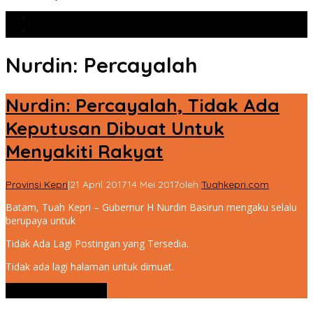
Populer
Komentar
Nurdin: Percayalah
Nurdin: Percayalah, Tidak Ada
Keputusan Dibuat Untuk
Menyakiti Rakyat
Provinsi Kepri
|
21 April 2017
14 Mei 2017
oleh
Tuahkepri.com
Batam, Tuah Kepri – Gubernur H Nurdin Basirun mengaku selalu
berupaya untuk
Tidak Ada Lagi Postingan yang Tersedia.
Tidak ada lagi halaman untuk dimuat.
Lihat Selengkapnya