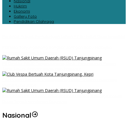
Nasional
Hukrim
Ekonomi
Gallery Foto
Pendidikan Olahraga
Perizinan Proyek Pematangan Lahan PT Sri Indah Dipertanyakan
Polresta Tanjungpinang Bongkar Jaringan Sabu Malaysia,
Amankan Hampir 3 Kilogram
Plt Direktur RSUD Tanjungpinang, Dedi : Penanganan Pasien
Telah Sesuai Standar Medis dan Prosedur
Club Vespa Bertuah Tanjungpinang Gelar Touring Launching
Vespa Excel 2004
Pelayanan RSUD Kota Tanjungpinang Disorot, Keluarga Pasien
Duga Terjadi Kesalahan Diagnosis
Nasional