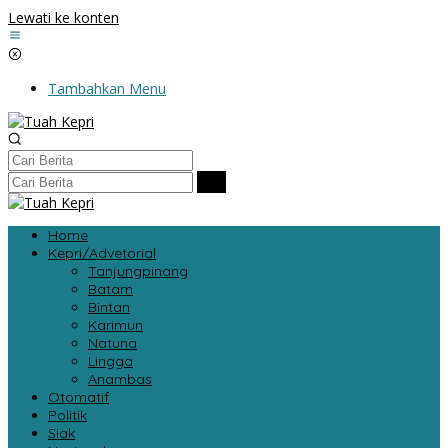
Lewati ke konten
Tambahkan Menu
Home
Kepri/Advetorial
Tanjungpinang
Batam
Bintan
Karimun
Natuna
Lingga
Anambas
Otomatif
Politik
Siak