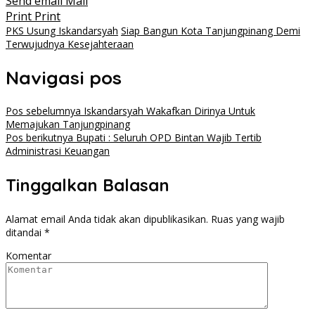
Send email
Mail
Print
Print
PKS Usung Iskandarsyah
Siap Bangun Kota Tanjungpinang Demi
Terwujudnya Kesejahteraan
Navigasi pos
Pos sebelumnya
Iskandarsyah Wakafkan Dirinya Untuk
Memajukan Tanjungpinang
Pos berikutnya
Bupati : Seluruh OPD Bintan Wajib Tertib
Administrasi Keuangan
Tinggalkan Balasan
Alamat email Anda tidak akan dipublikasikan.
Ruas yang wajib
ditandai
*
Komentar