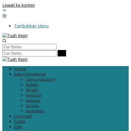
Lewati ke konten
Tambahkan Menu
Home
Kepri/Advetorial
Tanjungpinang
Batam
Bintan
Karimun
Natuna
Lingga
Anambas
Otomatif
Politik
Siak