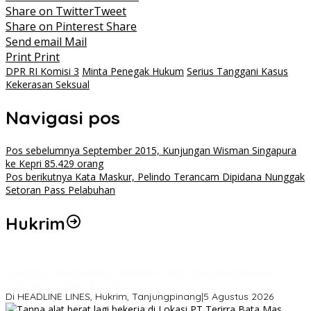
Share on Twitter
Tweet
Share on Pinterest
Share
Send email
Mail
Print
Print
DPR RI Komisi 3
Minta Penegak Hukum
Serius Tanggani Kasus
Kekerasan Seksual
Navigasi pos
Pos sebelumnya
September 2015, Kunjungan Wisman Singapura
ke Kepri 85.429 orang
Pos berikutnya
Kata Maskur, Pelindo Terancam Dipidana Nunggak
Setoran Pass Pelabuhan
Hukrim
Polresta Tanjungpinang Bongkar Jaringan Sabu Malaysia,
Amankan Hampir 3 Kilogram
Di HEADLINE LINES, Hukrim, Tanjungpinang
|
5 Agustus 2026