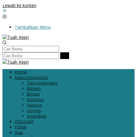
Lewati ke konten
Tambahkan Menu
Home
Kepri/Advetorial
Tanjungpinang
Batam
Bintan
Karimun
Natuna
Lingga
Anambas
Otomatif
Politik
Siak