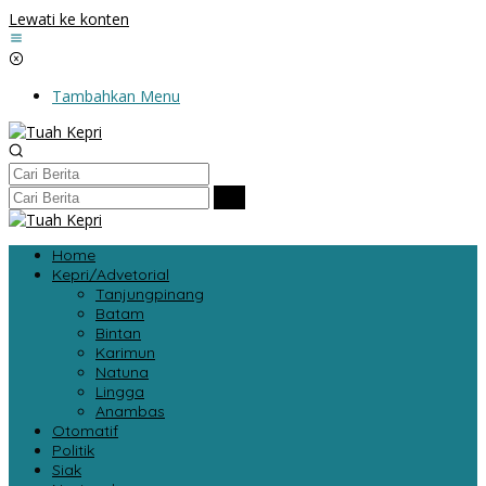
Lewati ke konten
Tambahkan Menu
Home
Kepri/Advetorial
Tanjungpinang
Batam
Bintan
Karimun
Natuna
Lingga
Anambas
Otomatif
Politik
Siak